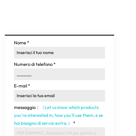
Nome
*
Numero di telefono
*
E-mail
*
messaggio：
（Let us know which products
you're interested in
,
how you'll use them
, e se
hai bisogno di servizi extra.）
*