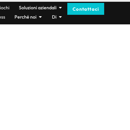
iochi
Soluzioni aziendali
Contattaci
ess
Perché noi
Di