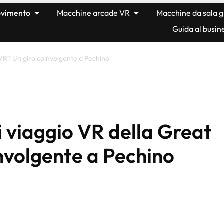
movimento
Macchine arcade VR
Macchine da sala g
Guida al busin
 VR? Un giro coinvolgente a Pechino
i viaggio VR della Great
nvolgente a Pechino