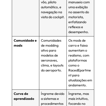
vôo, piloto
manuseio com
automático, e
uma exibição
navegação na
no assento do
vista do cockpit.
motorista,
enfatizando
reflexos e
desempenho.
Comunidade e
Comunidades
Os mods de
mods
de modding
carro e faixa
ativo para
aumentam o
modelos de
realismo, com
aeronaves,
plataformas
clima, e layouts
como o
do aeroporto.
RacedEpartme
nt para
atualizações em
andamento.
Curva de
Íngreme devido
Íngreme, mas
aprendizado
a sistemas e
mais intuitivo,
procedimentos
focando no