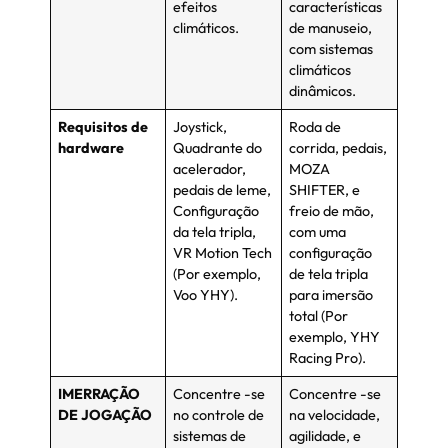
efeitos
características
climáticos.
de manuseio,
com sistemas
climáticos
dinâmicos.
Requisitos de
Joystick,
Roda de
hardware
Quadrante do
corrida, pedais,
acelerador,
MOZA
pedais de leme,
SHIFTER, e
Configuração
freio de mão,
da tela tripla,
com uma
VR Motion Tech
configuração
(Por exemplo,
de tela tripla
Voo YHY).
para imersão
total (Por
exemplo, YHY
Racing Pro).
IMERRAÇÃO
Concentre -se
Concentre -se
DE JOGAÇÃO
no controle de
na velocidade,
sistemas de
agilidade, e