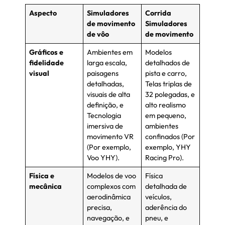
Aspecto
Simuladores
Corrida
de movimento
Simuladores
de vôo
de movimento
Gráficos e
Ambientes em
Modelos
fidelidade
larga escala,
detalhados de
visual
paisagens
pista e carro,
detalhadas,
Telas triplas de
visuais de alta
32 polegadas, e
definição, e
alto realismo
Tecnologia
em pequeno,
imersiva de
ambientes
movimento VR
confinados (Por
(Por exemplo,
exemplo, YHY
Voo YHY).
Racing Pro).
Física e
Modelos de voo
Física
mecânica
complexos com
detalhada de
aerodinâmica
veículos,
precisa,
aderência do
navegação, e
pneu, e