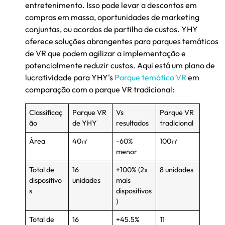
entretenimento. Isso pode levar a descontos em
compras em massa, oportunidades de marketing
conjuntas, ou acordos de partilha de custos. YHY
oferece soluções abrangentes para parques temáticos
de VR que podem agilizar a implementação e
potencialmente reduzir custos. Aqui está um plano de
lucratividade para YHY's
Parque temático VR
em
comparação com o parque VR tradicional:
Classificaç
Parque VR
Vs
Parque VR
ão
de YHY
resultados
tradicional
Área
40㎡
-60%
100㎡
menor
Total de
16
+100% (2x
8 unidades
dispositivo
unidades
mais
s
dispositivos
)
Total de
16
+45.5%
11