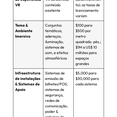
VR
conteúdo
to); as taxas de
existente
licenciamento
variam
Tema &
Conjuntos
$100 para
Ambiente
temáticos,
$500 por
Imersivo
adereços,
metro
iluminação,
quadrado. pés.;
sistemas de
$1M a US$ 10
som, e efeitos
milhões para
atmosféricos
espaços
grandes
Infraestrutura
Sistemas de
$5,000 para
de instalações
emissão de
$30,000 para
& Sistemas de
bilhetes/POS,
cada sistema
Apoio
sistemas de
segurança,
redes de
comunicação,
poder &