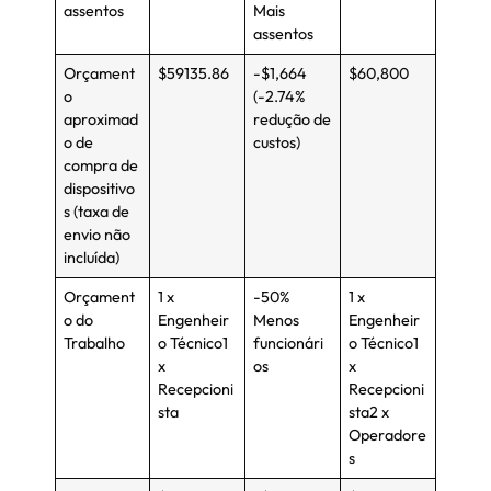
assentos
Mais
assentos
Orçament
$59135.86
-$1,664
$60,800
o
(-2.74%
aproximad
redução de
o de
custos)
compra de
dispositivo
s (taxa de
envio não
incluída)
Orçament
1 x
-50%
1 x
o do
Engenheir
Menos
Engenheir
Trabalho
o Técnico1
funcionári
o Técnico1
x
os
x
Recepcioni
Recepcioni
sta
sta2 x
Operadore
s