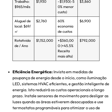
Trabalho:
$1,930
-$1,930(-5
$3,860
$965/mês
0% menor
custo)
Aluguel de
$2,760
60%
$6,900
local: $69/
economia
㎡
de custos
Rotativida
$1,152,000
+$360,00
$792,000
de / Ano
0 (+45.5%
Receita
mais alta)
Eficiência Energética:
Invista em medidas de
poupança de energia desde o início, como iluminação
LED, sistemas HVAC eficientes, e gestão inteligente de
energia. Isto reduzirá os custos operacionais a longo
prazo. Instale sensores de movimento para desligar as
luzes quando as áreas estiverem desocupadas e use
termostatos programáveis ​​para otimizar o uso de