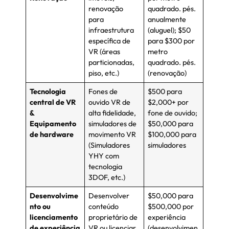
renovação
quadrado. pés.
para
anualmente
infraestrutura
(aluguel); $50
específica de
para $300 por
VR (áreas
metro
particionadas,
quadrado. pés.
piso, etc.)
(renovação)
Tecnologia
Fones de
$500 para
central de VR
ouvido VR de
$2,000+ por
&
alta fidelidade,
fone de ouvido;
Equipamento
simuladores de
$50,000 para
de hardware
movimento VR
$100,000 para
(Simuladores
simuladores
YHY com
tecnologia
3DOF, etc.)
Desenvolvime
Desenvolver
$50,000 para
nto ou
conteúdo
$500,000 por
licenciamento
proprietário de
experiência
de experiência
VR ou licenciar
(desenvolvimen