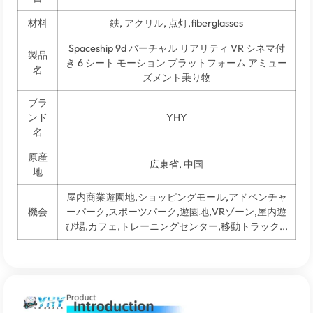
材料
鉄, アクリル, 点灯,
fiberglasses
Spaceship 9d バーチャル リアリティ VR シネマ付
製品
き 6 シート モーション プラットフォーム アミュー
名
ズメント乗り物
ブラ
ンド
YHY
名
原産
広東省, 中国
地
屋内商業遊園地,ショッピングモール,アドベンチャ
機会
ーパーク,スポーツパーク,遊園地,VRゾーン,屋内遊
び場,カフェ,トレーニングセンター,移動トラック...