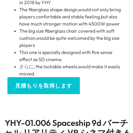
in
2018
by YHY
The fiberglass shape design
,
would not only bring
players confortable and stable feeling
,
but also
have much stronger motion with 4500W power
The big size fiberglass chair covered with soft
cushion
,
would be quite welcomed by the big size
players
This one is specially designed with five sense
effect as 5D cinema
さらに,
the lockable wheels
,
would make it easily
moved
.
見積もりを取得します
YHY-01.006 Spaceship 9d バーチ
ャル リアリティ VR シネマ付き 6