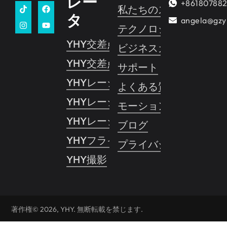
レー
+86180788
私たちのストーリー
タ
angela@gzy
テクノロジー
YHY交差点 2
ビジネスガイド
YHY交差点 1
サポート
YHYレーシング
よくある質問
YHYレーシングVR
モーションコントロー
YHYレーシングプロ
ブログ
YHYフライト
プライバシーポリシー
YHY撮影
著作権© 2026, YHY. 無断転載を禁じます.