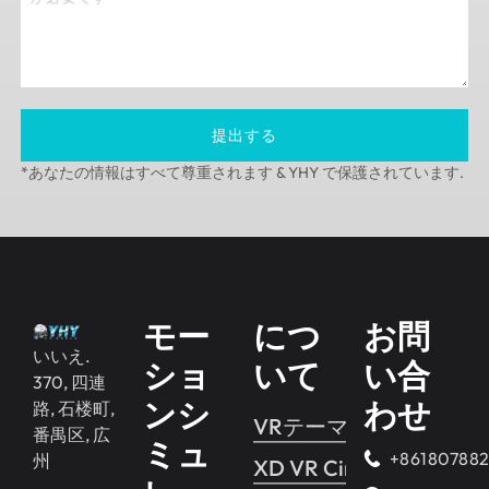
提出する
*あなたの情報はすべて尊重されます & YHY で保護されています.
モー
につ
お問
いいえ.
ショ
いて
い合
370, 四連
ンシ
わせ
路, 石楼町,
VRテーマパーク
番禺区, 広
ミュ
+86180788
州
XD VR Cinema