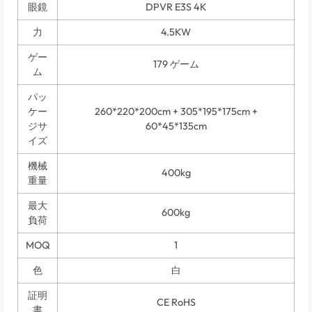
眼鏡
DPVR E3S 4K
力
4.5KW
ゲー
179 ゲーム
ム
パッ
ケー
260*220*200cm + 305*195*175cm +
ジサ
60*45*135cm
イズ
機械
400kg
重量
最大
600kg
負荷
MOQ
1
色
白
証明
CE RoHS
書